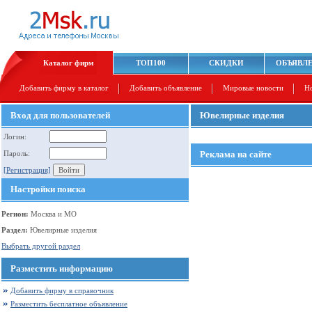
Каталог фирм
ТОП100
СКИДКИ
ОБЪЯВЛ
Добавить фирму в каталог
Добавить объявление
Мировые новости
Н
Вход для пользователей
Ювелирные изделия
Логин:
Пароль:
Реклама на сайте
[Регистрация]
Настройки поиска
Регион:
Москва и МО
Раздел:
Ювелирные изделия
Выбрать другой раздел
Разместить информацию
Добавить фирму в справочник
Разместить бесплатное объявление